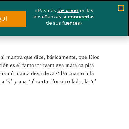
«Pasarás
de creer
en las
Cursos
Escuela online
Libros
enseñanzas,
a conocer
las
QUÍ
de sus fuentes»
Contacto
al mantra que dice, básicamente, que Dios
stión es el famoso: tvam eva mātā ca pitā
sarvaṁ mama deva deva // En cuanto a la
‘v’ y una ‘u’ corta. Por otro lado, la ‘c’