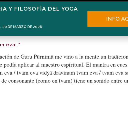
IA Y FILOSOFÍA DEL YOGA
Home
Narén Herrero
Blog
INFO A
L 20 DE MARZO DE 2026
am eva…”
ación de Guru Pūrnimā me vino a la mente un tradicion
e podía aplicar al maestro espiritual. El mantra en cue
m eva / tvam eva vidyā dravinam tvam eva / tvam eva 
 de consonante (como en tvam) tiene un sonido entre una 