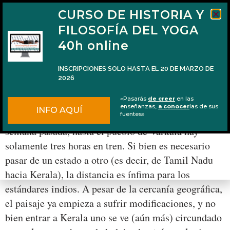
CURSO DE HISTORIA Y
FILOSOFÍA DEL YOGA
40h online
INSCRIPCIONES SOLO HASTA EL 20 DE MARZO DE
2026
Los principios por el acantilado
«Pasarás
de creer
en las
enseñanzas,
a conocer
las de sus
INFO AQUÍ
Desde Kanyakumari, locación de la crónica de la
fuentes»
semana pasada, hasta el pueblo de Varkala hay
solamente tres horas en tren. Si bien es necesario
pasar de un estado a otro (es decir, de Tamil Nadu
hacia Kerala), la distancia es ínfima para los
estándares indios. A pesar de la cercanía geográfica,
el paisaje ya empieza a sufrir modificaciones, y no
bien entrar a Kerala uno se ve (aún más) circundado