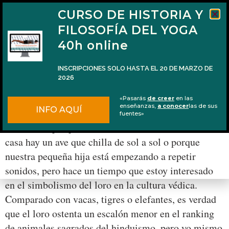
CURSO DE HISTORIA Y
FILOSOFÍA DEL YOGA
40h online
INSCRIPCIONES SOLO HASTA EL 20 DE MARZO DE
2026
El inesperado simbolismo del loro en el
«Pasarás
de creer
en las
hinduismo
enseñanzas,
a conocer
las de sus
INFO AQUÍ
fuentes»
No sé si es porque en el balcón del frente de nuestra
casa hay un ave que chilla de sol a sol o porque
nuestra pequeña hija está empezando a repetir
sonidos, pero hace un tiempo que estoy interesado
en el simbolismo del loro en la cultura védica.
Comparado con vacas, tigres o elefantes, es verdad
que el loro ostenta un escalón menor en el ranking
de animales sagrados del hinduismo, pero yo mismo