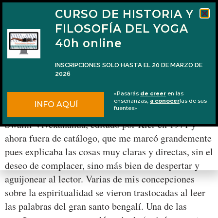
CURSO DE HISTORIA Y
FILOSOFÍA DEL YOGA
40h online
INSCRIPCIONES SOLO HASTA EL 20 DE MARZO DE
2026
El mito del placer de las pequeñas cosas
«Pasarás
de creer
en las
enseñanzas,
a conocer
las de sus
INFO AQUÍ
Hace años leí un libro llamado Selecciones del
fuentes»
Swami Vivekananda, editado por Kier en 1971 y
ahora fuera de catálogo, que me marcó grandemente
pues explicaba las cosas muy claras y directas, sin el
deseo de complacer, sino más bien de despertar y
aguijonear al lector. Varias de mis concepciones
sobre la espiritualidad se vieron trastocadas al leer
las palabras del gran santo bengalí. Una de las