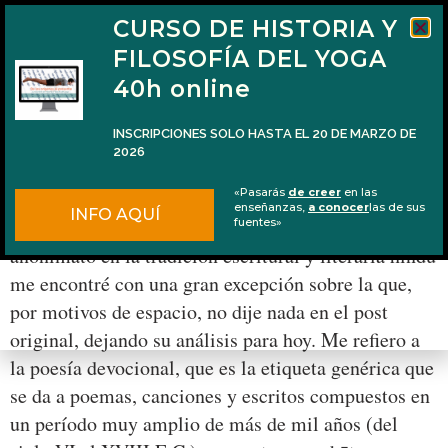
CURSO DE HISTORIA Y
FILOSOFÍA DEL YOGA
40h online
INSCRIPCIONES SOLO HASTA EL 20 DE MARZO DE
2026
Firmas sin ego: la poesía devocional
«Pasarás
de creer
en las
enseñanzas,
a conocer
las de sus
INFO AQUÍ
Durante mi investigación sobre la importancia del
fuentes»
anonimato en la tradición escritural y literaria hindú
me encontré con una gran excepción sobre la que,
por motivos de espacio, no dije nada en el post
original, dejando su análisis para hoy. Me refiero a
la poesía devocional, que es la etiqueta genérica que
se da a poemas, canciones y escritos compuestos en
un período muy amplio de más de mil años (del