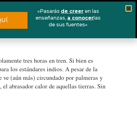
«Pasarás
de creer
en las
Cursos
Escuela online
Libros
enseñanzas,
a conocer
las
QUÍ
de sus fuentes»
Contacto
lamente tres horas en tren. Si bien es
para los estándares indios. A pesar de la
 se ve (aún más) circundado por palmeras y
el abrasador calor de aquellas tierras. Sin