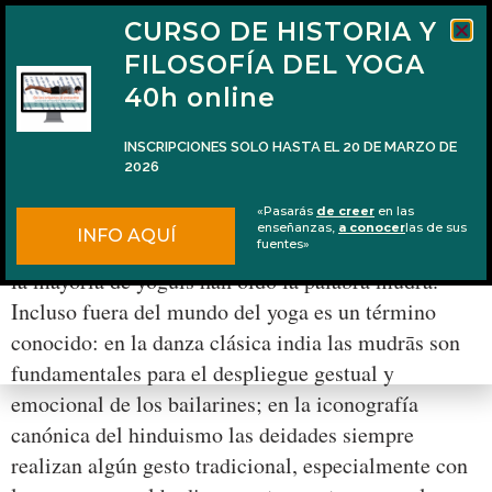
CURSO DE HISTORIA Y
FILOSOFÍA DEL YOGA
40h online
INSCRIPCIONES SOLO HASTA EL 20 DE MARZO DE
2026
Las mudrās más allá de las manos
«Pasarás
de creer
en las
enseñanzas,
a conocer
las de sus
INFO AQUÍ
Ya sea en clase o leyendo algún libro, seguramente
fuentes»
la mayoría de yoguis han oído la palabra mudrā.
Incluso fuera del mundo del yoga es un término
conocido: en la danza clásica india las mudrās son
fundamentales para el despliegue gestual y
emocional de los bailarines; en la iconografía
canónica del hinduismo las deidades siempre
realizan algún gesto tradicional, especialmente con