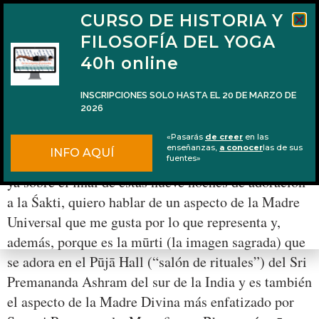
CURSO DE HISTORIA Y
FILOSOFÍA DEL YOGA
40h online
INSCRIPCIONES SOLO HASTA EL 20 DE MARZO DE
2026
Bhuvaneśvarī, la Madre del mundo
«Pasarás
de creer
en las
enseñanzas,
a conocer
las de sus
INFO AQUÍ
Aprovechando el impulso energético de Navarātri,
fuentes»
ya sobre el final de estas nueve noches de adoración
a la Śakti, quiero hablar de un aspecto de la Madre
Universal que me gusta por lo que representa y,
además, porque es la mūrti (la imagen sagrada) que
se adora en el Pūjā Hall (“salón de rituales”) del Sri
Premananda Ashram del sur de la India y es también
el aspecto de la Madre Divina más enfatizado por