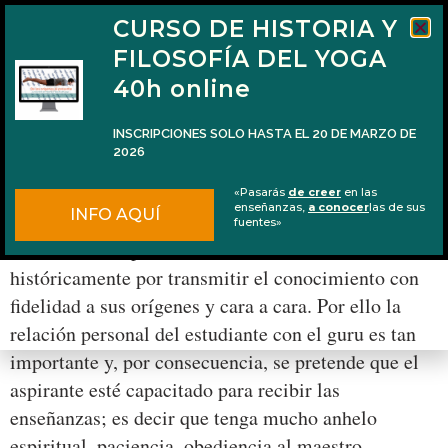
CURSO DE HISTORIA Y
FILOSOFÍA DEL YOGA
40h online
INSCRIPCIONES SOLO HASTA EL 20 DE MARZO DE
2026
Las enseñanzas secretas del yoga y el
«Pasarás
de creer
en las
ejemplo de Rāmānuja
enseñanzas,
a conocer
las de sus
INFO AQUÍ
fuentes»
La tradición espiritual hindú se ha caracterizado
históricamente por transmitir el conocimiento con
fidelidad a sus orígenes y cara a cara. Por ello la
relación personal del estudiante con el guru es tan
importante y, por consecuencia, se pretende que el
aspirante esté capacitado para recibir las
enseñanzas; es decir que tenga mucho anhelo
espiritual, paciencia, obediencia al maestro,