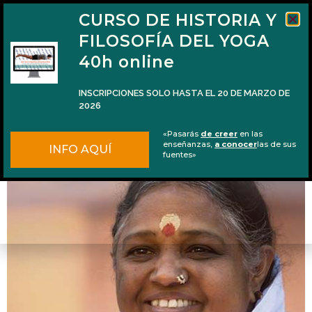
CURSO DE HISTORIA Y
FILOSOFÍA DEL YOGA
40h online
INSCRIPCIONES SOLO HASTA EL 20 DE MARZO DE
2026
Consejos para ver a Amma en Granollers
«Pasarás
de creer
en las
enseñanzas,
a conocer
las de sus
INFO AQUÍ
fuentes»