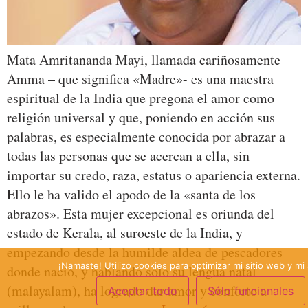
Mata Amritananda Mayi, llamada cariñosamente
Amma – que significa «Madre»- es una maestra
espiritual de la India que pregona el amor como
religión universal y que, poniendo en acción sus
palabras, es especialmente conocida por abrazar a
todas las personas que se acercan a ella, sin
importar su credo, raza, estatus o apariencia externa.
Ello le ha valido el apodo de la «santa de los
abrazos». Esta mujer excepcional es oriunda del
estado de Kerala, al suroeste de la India, y
empezando desde la humilde aldea de pescadores
¡Namaste! Utilizo cookies para optimizar mi sitio web y mi 
donde nació, y hablando solo su lengua natal
(malayalam), ha logrado dar amor y conforto a
Aceptar todo
Sólo funcionales