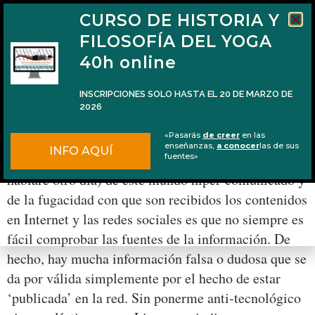
CURSO DE HISTORIA Y
FILOSOFÍA DEL YOGA
40h online
INSCRIPCIONES SOLO HASTA EL 20 DE MARZO DE
2026
El misterioso origen del ‘Mūla mantra’
«Pasarás
de creer
en las
enseñanzas,
a conocer
las de sus
INFO AQUÍ
Una de las consecuencias negativas (de las positivas
fuentes»
hablaré otro día) de este mundo híper-comunicado y
de la fugacidad con que son recibidos los contenidos
en Internet y las redes sociales es que no siempre es
fácil comprobar las fuentes de la información. De
hecho, hay mucha información falsa o dudosa que se
da por válida simplemente por el hecho de estar
‘publicada’ en la red. Sin ponerme anti-tecnológico