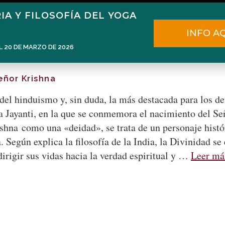
IA Y FILOSOFÍA DEL YOGA
Home
Narén Herrero
Blog
INFO A
L 20 DE MARZO DE 2026
eñor Krishna
del hinduismo y, sin duda, la más destacada para los d
Jayanti, en la que se conmemora el nacimiento del Señ
shna como una «deidad», se trata de un personaje histór
. Según explica la filosofía de la India, la Divinidad 
 dirigir sus vidas hacia la verdad espiritual y …
Leer má