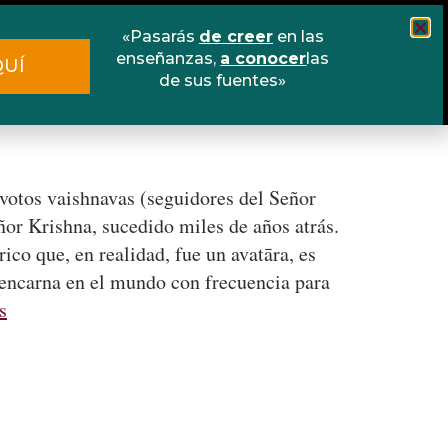
«Pasarás
de creer
en las
Cursos
Escuela online
Libros
enseñanzas,
a conocer
las
QUÍ
de sus fuentes»
Contacto
evotos vaishnavas (seguidores del Señor
or Krishna, sucedido miles de años atrás.
ico que, en realidad, fue un avatāra, es
se encarna en el mundo con frecuencia para
s