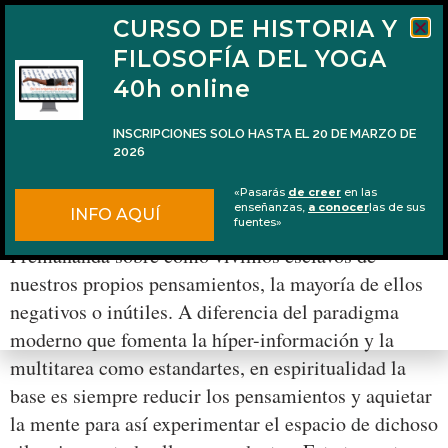
CURSO DE HISTORIA Y
FILOSOFÍA DEL YOGA
40h online
INSCRIPCIONES SOLO HASTA EL 20 DE MARZO DE
2026
Una técnica de meditación en 48 días
«Pasarás
de creer
en las
enseñanzas,
a conocer
las de sus
INFO AQUÍ
La semana pasada cité unas palabras de Swami
fuentes»
Premananda sobre cómo vivimos esclavos de
nuestros propios pensamientos, la mayoría de ellos
negativos o inútiles. A diferencia del paradigma
moderno que fomenta la híper-información y la
multitarea como estandartes, en espiritualidad la
base es siempre reducir los pensamientos y aquietar
la mente para así experimentar el espacio de dichoso