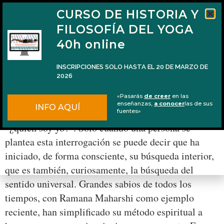
CURSO DE HISTORIA Y
FILOSOFÍA DEL YOGA
40h online
INSCRIPCIONES SOLO HASTA EL 20 DE MARZO DE
2026
Ātmaṣaṭkam, un poema sobre la identidad
«Pasarás
de creer
en las
enseñanzas,
a conocer
las de sus
INFO AQUÍ
En el camino espiritual, la pregunta definitiva es
fuentes»
“¿quién soy yo?”. Sólo cuando una persona se
plantea esta interrogación se puede decir que ha
iniciado, de forma consciente, su búsqueda interior,
que es también, curiosamente, la búsqueda del
sentido universal. Grandes sabios de todos los
tiempos, con Ramana Maharshi como ejemplo
reciente, han simplificado su método espiritual a