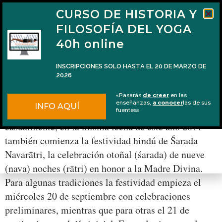
CURSO DE HISTORIA Y
FILOSOFÍA DEL YOGA
40h online
INSCRIPCIONES SOLO HASTA EL 20 DE MARZO DE
2026
Navarātri 2017
«Pasarás
de creer
en las
enseñanzas,
a conocer
las de sus
INFO AQUÍ
Comienza el otoño según el calendario gregoriano y,
fuentes»
casualmente, en la misma fecha de este año 2017
también comienza la festividad hindú de Śarada
Navarātri, la celebración otoñal (śarada) de nueve
(nava) noches (rātri) en honor a la Madre Divina.
Para algunas tradiciones la festividad empieza el
miércoles 20 de septiembre con celebraciones
preliminares, mientras que para otras el 21 de