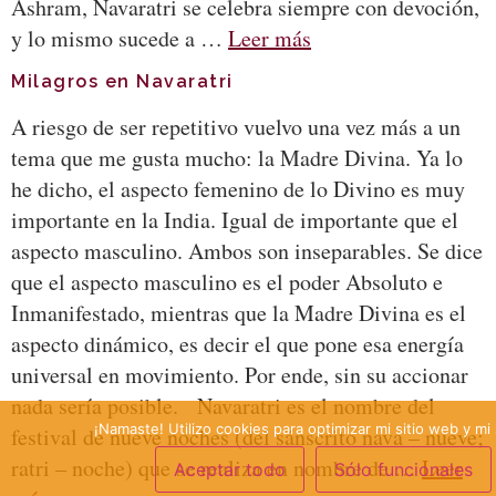
Ashram, Navaratri se celebra siempre con devoción,
y lo mismo sucede a …
Leer más
Milagros en Navaratri
A riesgo de ser repetitivo vuelvo una vez más a un
tema que me gusta mucho: la Madre Divina. Ya lo
he dicho, el aspecto femenino de lo Divino es muy
importante en la India. Igual de importante que el
aspecto masculino. Ambos son inseparables. Se dice
que el aspecto masculino es el poder Absoluto e
Inmanifestado, mientras que la Madre Divina es el
aspecto dinámico, es decir el que pone esa energía
universal en movimiento. Por ende, sin su accionar
nada sería posible. Navaratri es el nombre del
¡Namaste! Utilizo cookies para optimizar mi sitio web y mi 
festival de nueve noches (del sánscrito nava – nueve;
ratri – noche) que se realiza en nombre de …
Leer
Aceptar todo
Sólo funcionales