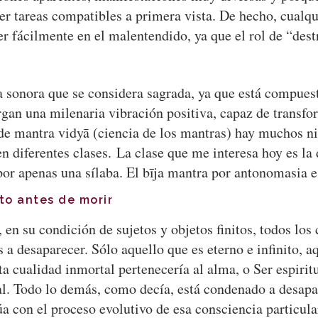
er tareas compatibles a primera vista. De hecho, cualqui
er fácilmente en el malentendido, ya que el rol de “de
sonora que se considera sagrada, ya que está compuesta
gan una milenaria vibración positiva, capaz de transfor
n de mantra vidyā (ciencia de los mantras) hay muchos 
 en diferentes clases. La clase que me interesa hoy es la
por apenas una sílaba. El bīja mantra por antonomasia 
to antes de morir
ue, en su condición de sujetos y objetos finitos, todos 
 a desaparecer. Sólo aquello que es eterno e infinito, a
sta cualidad inmortal pertenecería al alma, o Ser espiri
al. Todo lo demás, como decía, está condenado a desapa
úa con el proceso evolutivo de esa consciencia particul