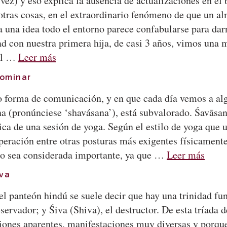
ez) y eso explica la ausencia de actualizaciones en el 
otras cosas, en el extraordinario fenómeno de que un al
 a una idea todo el entorno parece confabularse para d
d con nuestra primera hija, de casi 3 años, vimos una 
 el …
Leer más
dominar
 forma de comunicación, y en que cada día vemos a alg
a (pronúnciese ‘shavásana’), está subvalorado. Śavāsan
ica de una sesión de yoga. Según el estilo de yoga que u
eración entre otras posturas más exigentes físicamente
 no sea considerada importante, ya que …
Leer más
iva
el panteón hindú se suele decir que hay una trinidad fu
servador; y Śiva (Shiva), el destructor. De esta tríada 
iones aparentes, manifestaciones muy diversas y porque