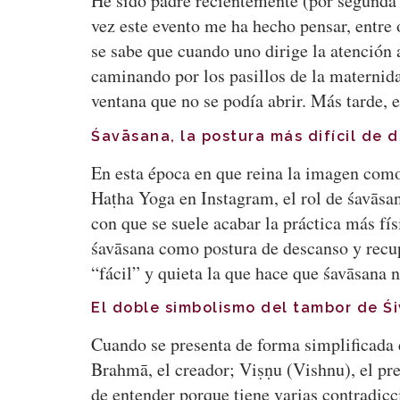
He sido padre recientemente (por segunda v
vez este evento me ha hecho pensar, entre 
se sabe que cuando uno dirige la atención
caminando por los pasillos de la maternida
ventana que no se podía abrir. Más tarde,
Śavāsana, la postura más difícil de 
En esta época en que reina la imagen como
Haṭha Yoga en Instagram, el rol de śavāsan
con que se suele acabar la práctica más fís
śavāsana como postura de descanso y recup
“fácil” y quieta la que hace que śavāsana
El doble simbolismo del tambor de Ś
Cuando se presenta de forma simplificada 
Brahmā, el creador; Viṣṇu (Vishnu), el pre
de entender porque tiene varias contradicc