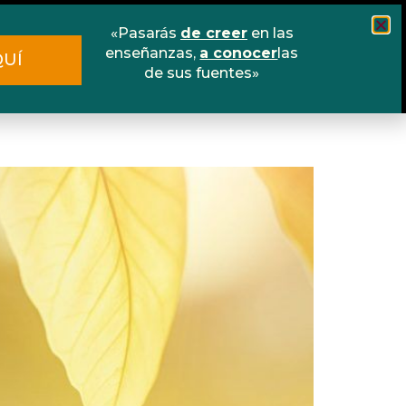
«Pasarás
de creer
en las
Cursos
Escuela online
Libros
enseñanzas,
a conocer
las
QUÍ
de sus fuentes»
Contacto