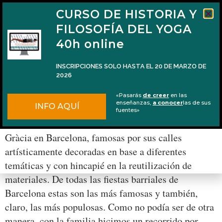
CURSO DE HISTORIA Y
FILOSOFÍA DEL YOGA
40h online
INSCRIPCIONES SOLO HASTA EL 20 DE MARZO DE
2026
Vināyaka caturthī 2014 y las piernas cruzadas
«Pasarás
de creer
en las
de Gaṇeśa
enseñanzas,
a conocer
las de sus
INFO AQUÍ
fuentes»
Hace unos días fueron las Fiestas del barrio de
Gràcia en Barcelona, famosas por sus calles
artísticamente decoradas en base a diferentes
temáticas y con hincapié en la reutilización de
materiales. De todas las fiestas barriales de
Barcelona estas son las más famosas y también,
claro, las más populosas. Como no podía ser de otra
manera, con la familia hicimos un recorrido por