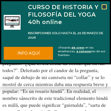
CURSO DE HISTORIA Y
FILOSOFÍA DEL YOGA
40h online
INSCRIPCIONES SOLO HASTA EL 20 DE MARZO DE
2026
¿Cómo usar una mālā o rosario hindú?
«Pasarás
de creer
en las
enseñanzas,
a conocer
las de sus
INFO AQUÍ
El otro día estaba en un retiro y una persona me
fuentes»
preguntó: “¿Qué es ese collar de bolitas que llevan
todos?”. Deleitado por el candor de la pregunta,
saqué de debajo de mi camiseta mi “collar” y se lo
mostré de cerca mientras daba una respuesta breve y
popular: “Es un rosario hindú”. En realidad, el
nombre sánscrito de este tradicional elemento hindú
es mālā, que puede significar “guirnalda”, “sarta de