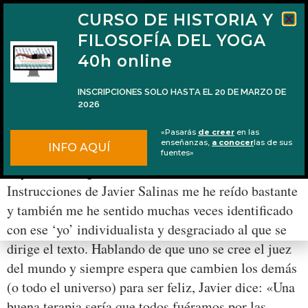
CURSO DE HISTORIA Y
FILOSOFÍA DEL YOGA
40h online
INSCRIPCIONES SOLO HASTA EL 20 DE MARZO DE
2026
Somos una mota de polvo y es una buena
«Pasarás
de creer
en las
noticia
enseñanzas,
a conocer
las de sus
INFO AQUÍ
fuentes»
Leyendo el original libro Felicidad. Manual de
Instrucciones de Javier Salinas me he reído bastante
y también me he sentido muchas veces identificado
con ese ‘yo’ individualista y desgraciado al que se
dirige el texto. Hablando de que uno se cree el juez
del mundo y siempre espera que cambien los demás
(o todo el universo) para ser feliz, Javier dice: «Una
buena terapia sería que todos fuéramos por las