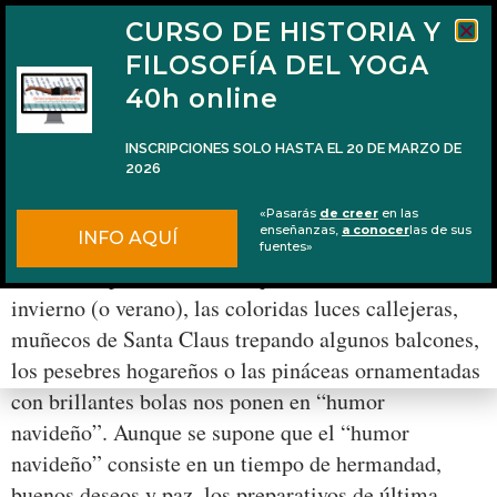
CURSO DE HISTORIA Y
FILOSOFÍA DEL YOGA
40h online
INSCRIPCIONES SOLO HASTA EL 20 DE MARZO DE
2026
Swami Premananda y cómo tener una
«Pasarás
de creer
en las
Navidad espiritual
enseñanzas,
a conocer
las de sus
INFO AQUÍ
fuentes»
Ya es esa época del año en que el solsticio de
invierno (o verano), las coloridas luces callejeras,
muñecos de Santa Claus trepando algunos balcones,
los pesebres hogareños o las pináceas ornamentadas
con brillantes bolas nos ponen en “humor
navideño”. Aunque se supone que el “humor
navideño” consiste en un tiempo de hermandad,
buenos deseos y paz, los preparativos de última