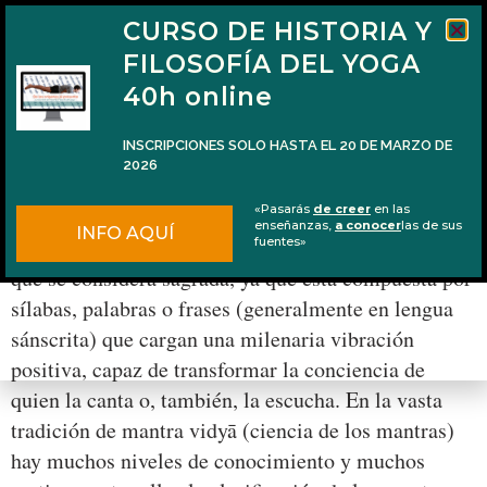
CURSO DE HISTORIA Y
FILOSOFÍA DEL YOGA
40h online
INSCRIPCIONES SOLO HASTA EL 20 DE MARZO DE
2026
El significado del mantra krīm
«Pasarás
de creer
en las
enseñanzas,
a conocer
las de sus
INFO AQUÍ
En el hinduismo, un mantra es una fórmula sonora
fuentes»
que se considera sagrada, ya que está compuesta por
sílabas, palabras o frases (generalmente en lengua
sánscrita) que cargan una milenaria vibración
positiva, capaz de transformar la conciencia de
quien la canta o, también, la escucha. En la vasta
tradición de mantra vidyā (ciencia de los mantras)
hay muchos niveles de conocimiento y muchos