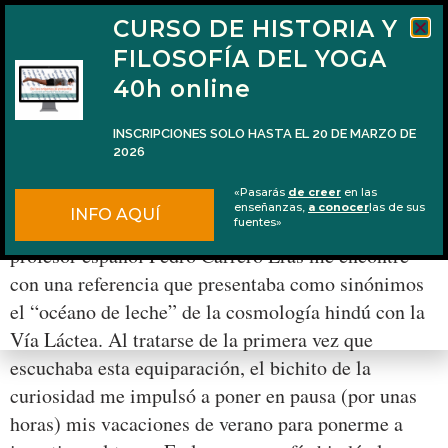
CURSO DE HISTORIA Y
FILOSOFÍA DEL YOGA
40h online
INSCRIPCIONES SOLO HASTA EL 20 DE MARZO DE
2026
El océano de leche y la Vía Láctea
«Pasarás
de creer
en las
enseñanzas,
a conocer
las de sus
INFO AQUÍ
Durante la lectura del libro La mirada occidental del
fuentes»
profesor español Pedro Carrero Eras me encontré
con una referencia que presentaba como sinónimos
el “océano de leche” de la cosmología hindú con la
Vía Láctea. Al tratarse de la primera vez que
escuchaba esta equiparación, el bichito de la
curiosidad me impulsó a poner en pausa (por unas
horas) mis vacaciones de verano para ponerme a