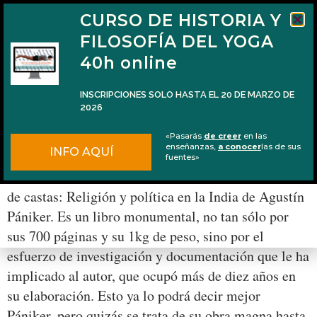
CURSO DE HISTORIA Y
FILOSOFÍA DEL YOGA
40h online
INSCRIPCIONES SOLO HASTA EL 20 DE MARZO DE
2026
El libro ‘La sociedad de castas’ de Agustín
«Pasarás
de creer
en las
Pániker
enseñanzas,
a conocer
las de sus
INFO AQUÍ
fuentes»
Acabo de terminar la lectura del libro La sociedad
de castas: Religión y política en la India de Agustín
Pániker. Es un libro monumental, no tan sólo por
sus 700 páginas y su 1kg de peso, sino por el
esfuerzo de investigación y documentación que le ha
implicado al autor, que ocupó más de diez años en
su elaboración. Esto ya lo podrá decir mejor
Pániker, pero quizás se trata de su obra magna hasta