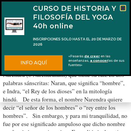
CURSO DE HISTORIA Y
FILOSOFÍA DEL YOGA
40h online
INSCRIPCIONES SOLO HASTA EL 20 DE MARZO DE
2026
Swami Vivekananda, monje errante
«Pasarás
de creer
en las
enseñanzas,
a conocer
las de sus
INFO AQUÍ
Mi nombre, Naren, es hindú, una contracción de
fuentes»
Narendra (o Narendranath) que tiene su raíz en dos
palabras sánscritas: Naran, que significa “hombre”,
e Indra, “el Rey de los dioses” en la mitología
hindú. De esta forma, el nombre Narendra quiere
decir “el señor de los hombres” o “rey entre los
hombres”. Sin embargo, y para mi tranquilidad, no
fue por ese significado ampuloso que dicho nombre