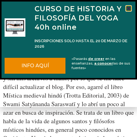
CURSO DE HISTORIA Y
FILOSOFÍA DEL YOGA
40h online
INSCRIPCIONES SOLO HASTA EL 20 DE MARZO DE
2026
La experiencia mística y un poema
«Pasarás
de creer
en las
enseñanzas,
a conocer
las de sus
INFO AQUÍ
Estoy de viaje, con la rutina cambiada, poco tiempo
fuentes»
y sin mis archivos a mano, por lo que se me hace
difícil actualizar el blog. Por eso, agarré el libro
Mística medieval hindú (Trotta Editorial, 2003) de
Swami Satyānanda Saraswatī y lo abrí un poco al
azar en busca de inspiración. Se trata de un libro que
habla de la vida de algunos santos y filósofos
místicos hindúes, en general poco conocidos en