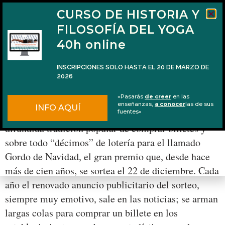
CURSO DE HISTORIA Y
FILOSOFÍA DEL YOGA
40h online
INSCRIPCIONES SOLO HASTA EL 20 DE MARZO DE
2026
La lotería de Navidad y la libertad
«Pasarás
de creer
en las
enseñanzas,
a conocer
las de sus
INFO AQUÍ
Cuando se acerca Navidad, en España hay una
fuentes»
difundida tradición popular de comprar billetes y
sobre todo “décimos” de lotería para el llamado
Gordo de Navidad, el gran premio que, desde hace
más de cien años, se sortea el 22 de diciembre. Cada
año el renovado anuncio publicitario del sorteo,
siempre muy emotivo, sale en las noticias; se arman
largas colas para comprar un billete en los