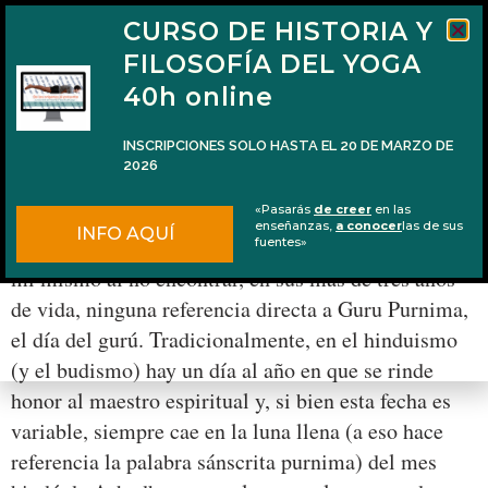
CURSO DE HISTORIA Y
FILOSOFÍA DEL YOGA
40h online
INSCRIPCIONES SOLO HASTA EL 20 DE MARZO DE
2026
Guru Purnima y el mantra Asato Mā
«Pasarás
de creer
en las
enseñanzas,
a conocer
las de sus
INFO AQUÍ
Buscando entre los archivos del blog me sorprendo a
fuentes»
mí mismo al no encontrar, en sus más de tres años
de vida, ninguna referencia directa a Guru Purnima,
el día del gurú. Tradicionalmente, en el hinduismo
(y el budismo) hay un día al año en que se rinde
honor al maestro espiritual y, si bien esta fecha es
variable, siempre cae en la luna llena (a eso hace
referencia la palabra sánscrita purnima) del mes