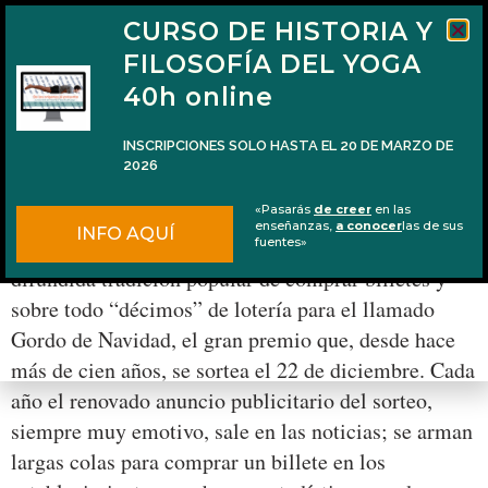
CURSO DE HISTORIA Y
FILOSOFÍA DEL YOGA
40h online
INSCRIPCIONES SOLO HASTA EL 20 DE MARZO DE
2026
La lotería de Navidad y la libertad
«Pasarás
de creer
en las
enseñanzas,
a conocer
las de sus
INFO AQUÍ
Cuando se acerca Navidad, en España hay una
fuentes»
difundida tradición popular de comprar billetes y
sobre todo “décimos” de lotería para el llamado
Gordo de Navidad, el gran premio que, desde hace
más de cien años, se sortea el 22 de diciembre. Cada
año el renovado anuncio publicitario del sorteo,
siempre muy emotivo, sale en las noticias; se arman
largas colas para comprar un billete en los