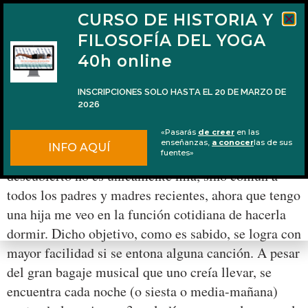
CURSO DE HISTORIA Y
FILOSOFÍA DEL YOGA
40h online
INSCRIPCIONES SOLO HASTA EL 20 DE MARZO DE
2026
Krishna y el árbol tamāla
«Pasarás
de creer
en las
enseñanzas,
a conocer
las de sus
INFO AQUÍ
En una situación que es nueva para mí, pero que he
fuentes»
descubierto no es únicamente mía, sino común a
todos los padres y madres recientes, ahora que tengo
una hija me veo en la función cotidiana de hacerla
dormir. Dicho objetivo, como es sabido, se logra con
mayor facilidad si se entona alguna canción. A pesar
del gran bagaje musical que uno creía llevar, se
encuentra cada noche (o siesta o media-mañana)