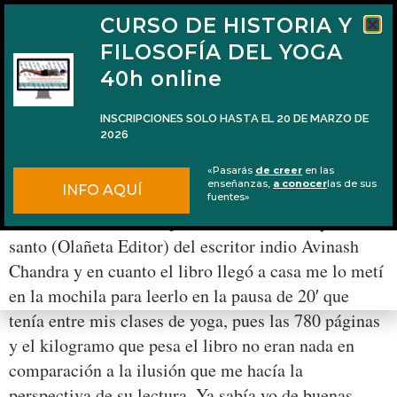
CURSO DE HISTORIA Y
FILOSOFÍA DEL YOGA
40h online
INSCRIPCIONES SOLO HASTA EL 20 DE MARZO DE
2026
‘El científico y el santo’, una experiencia
«Pasarás
de creer
en las
personal
enseñanzas,
a conocer
las de sus
INFO AQUÍ
fuentes»
En diciembre 2016 se publicó El científico y el
santo (Olañeta Editor) del escritor indio Avinash
Chandra y en cuanto el libro llegó a casa me lo metí
en la mochila para leerlo en la pausa de 20′ que
tenía entre mis clases de yoga, pues las 780 páginas
y el kilogramo que pesa el libro no eran nada en
comparación a la ilusión que me hacía la
perspectiva de su lectura. Ya sabía yo de buenas