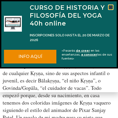
CURSO DE HISTORIA Y
FILOSOFÍA DEL YOGA
40h online
INSCRIPCIONES SOLO HASTA EL 20 DE MARZO DE
2026
‘Little Krishna’, una serie animada no solo
«Pasarás
de creer
en las
para niños
enseñanzas,
a conocer
las de sus
INFO AQUÍ
fuentes»
Nuestra hija es fanática de Kṛṣṇa (Krishna). Pero no
de cualquier Kṛṣṇa, sino de sus aspectos infantil o
juvenil, es decir Bālakṛṣṇa, “el niño Kṛṣṇa”, o
Govinda/Gopāla, “el cuidador de vacas”. Todo
empezó porque, desde su nacimiento, en casa
tenemos dos coloridas imágenes de Kṛṣṇa vaquero
siguiendo el estilo del animador de Pixar Sanjay
Patel. Un regalo de mi madre para su nieta que