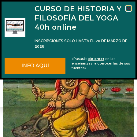
CURSO DE HISTORIA Y
FILOSOFÍA DEL YOGA
40h online
INSCRIPCIONES SOLO HASTA EL 20 DE MARZO DE
2026
La discutida realidad de los mitos hindúes
«Pasarás
de creer
en las
enseñanzas,
a conocer
las de sus
INFO AQUÍ
fuentes»