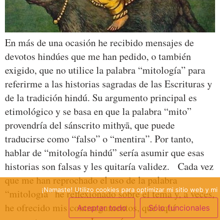
En más de una ocasión he recibido mensajes de
devotos hindúes que me han pedido, o también
exigido, que no utilice la palabra “mitología” para
referirme a las historias sagradas de las Escrituras y
de la tradición hindú. Su argumento principal es
etimológico y se basa en que la palabra “mito”
provendría del sánscrito mithyā, que puede
traducirse como “falso” o “mentira”. Por tanto,
hablar de “mitología hindú” sería asumir que esas
historias son falsas y les quitaría validez. Cada vez
que me han reprochado el uso de la palabra
¡Namaste! Utilizo cookies para optimizar mi sitio web y mi 
“mitología” he reflexionado sobre el tema y, a veces,
he ofrecido mis contrargumentos, que aquí
Aceptar todo
Sólo funcionales