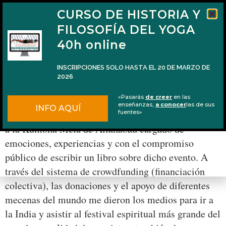
CURSO DE HISTORIA Y
FILOSOFÍA DEL YOGA
40h online
INSCRIPCIONES SOLO HASTA EL 20 DE MARZO DE
2026
Mi libro de Kumbha Mela publicado por Kairós
«Pasarás
de creer
en las
enseñanzas,
a conocer
las de sus
INFO AQUÍ
Hace exactamente dos años yo regresaba de mi viaje
fuentes»
a la Kumbha Mela de Allahabad cargado de
emociones, experiencias y con el compromiso
público de escribir un libro sobre dicho evento. A
través del sistema de crowdfunding (financiación
colectiva), las donaciones y el apoyo de diferentes
mecenas del mundo me dieron los medios para ir a
la India y asistir al festival espiritual más grande del