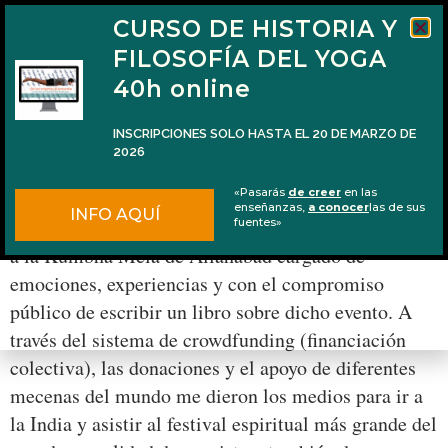
CURSO DE HISTORIA Y
FILOSOFÍA DEL YOGA
40h online
INSCRIPCIONES SOLO HASTA EL 20 DE MARZO DE
2026
Mi libro de Kumbha Mela publicado por Kairós
«Pasarás
de creer
en las
enseñanzas,
a conocer
las de sus
INFO AQUÍ
Hace exactamente dos años yo regresaba de mi viaje
fuentes»
a la Kumbha Mela de Allahabad cargado de
emociones, experiencias y con el compromiso
público de escribir un libro sobre dicho evento. A
través del sistema de crowdfunding (financiación
colectiva), las donaciones y el apoyo de diferentes
mecenas del mundo me dieron los medios para ir a
la India y asistir al festival espiritual más grande del