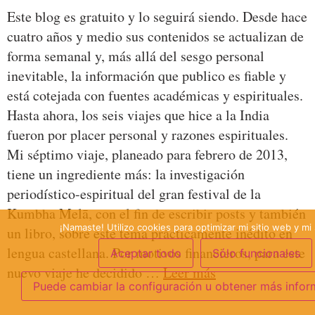
Este blog es gratuito y lo seguirá siendo. Desde hace
cuatro años y medio sus contenidos se actualizan de
forma semanal y, más allá del sesgo personal
inevitable, la información que publico es fiable y
está cotejada con fuentes académicas y espirituales.
Hasta ahora, los seis viajes que hice a la India
fueron por placer personal y razones espirituales.
Mi séptimo viaje, planeado para febrero de 2013,
tiene un ingrediente más: la investigación
periodístico-espiritual del gran festival de la
Kumbha Melā, con el fin de escribir posts y también
¡Namaste! Utilizo cookies para optimizar mi sitio web y mi 
un libro, sobre este tema prácticamente inédito en
lengua castellana. Por motivos financieros, para este
Aceptar todo
Sólo funcionales
nuevo viaje he decidido …
Leer más
Puede cambiar la configuración u obtener más infor