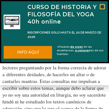
CURSO DE HISTORIA Y
FILOSOFÍA DEL YOGA
40h online
INSCRIPCIONES SOLO HASTA EL 20 DE MARZO DE
2026
Ritual simple para adorar a tu deidad
«Pasarás
de creer
en las
favorita
enseñanzas,
a conocer
las de sus
INFO AQUÍ
fuentes»
Con frecuencia recibo mensajes o comentarios de
lectores preguntando por la forma correcta de adorar
a diferentes deidades, de hacerles un altar o de
cantarles mantras. Estas consultas me impulsan a
escribir sobre estos temas, aunque debo aclarar que
yo no soy una autoridad en liturgia, no soy sacerdote
hindú ni he estudiado los textos canónicos de
adoración, sino que lo que sé acerca de la forma de