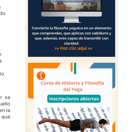
s
ado
n
s
io
r se
uello
en la
r qué