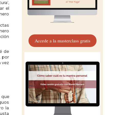
ura’,
ar el
nero
ectas
énero
cción
Accede a la masterclass gratis
é de
, por
a vez
 que
iguos
ro la
gusta