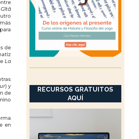
entre
Gītā
eutro
a más
para
os de
matiz
ue
La
tras
ur
) y
RECURSOS GRATUITOS
ón de
AQUÍ
enino
orma
ce en