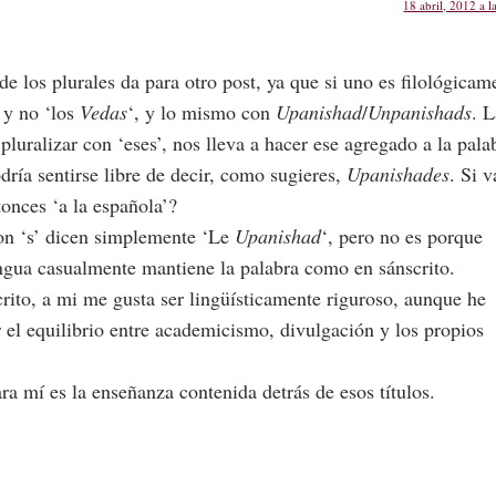
18 abril, 2012 a l
e los plurales da para otro post, ya que si uno es filológicam
 y no ‘los
Vedas
‘, y lo mismo con
Upanishad
/
Unpanishads
. L
pluralizar con ‘eses’, nos lleva a hacer ese agregado a la pala
odría sentirse libre de decir, como sugieres,
Upanishades
. Si 
tonces ‘a la española’?
con ‘s’ dicen simplemente ‘Le
Upanishad
‘, pero no es porque
engua casualmente mantiene la palabra como en sánscrito.
crito, a mi me gusta ser lingüísticamente riguroso, aunque he
 el equilibrio entre academicismo, divulgación y los propios
ara mí es la enseñanza contenida detrás de esos títulos.