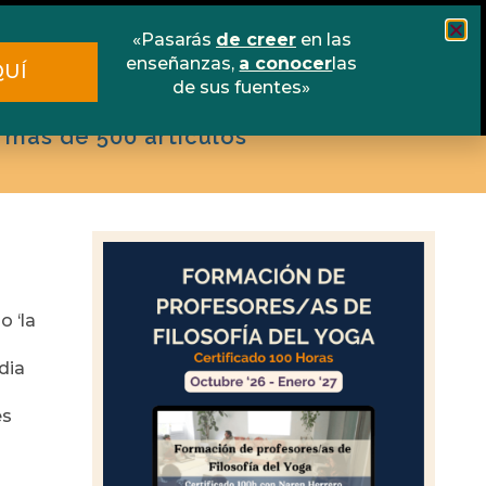
scuela online
Libros
Contacto
«Pasarás
de creer
en las
enseñanzas,
a conocer
las
QUÍ
de sus fuentes»
 más de 500 artículos
o ‘la
dia
es