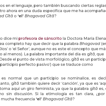
ros en el lenguaje, pero también buscando ciertas regla
centro ahora en una duda específica que me ha acompañ
ad
Gītā
o
‘el’
Bhagavad
Gītā
?
mo dice mi
profesora de sánscrito
la Doctora María Elena
sis sea completo hay que decir que la palabra
Bhagavad
(e
‘Dios’ o ‘el Señor’, aunque no es este el concepto que má
o al menos). La palabra importante del día es g
ītā
, que
. Desde el punto de vista morfológico, g
ītā
es un particip
 ‘participio perfecto pasivo’) que se traduce como
 es normal que un participio se nominalice, es deci
anto, g
ītā
también quiere decir ‘canción’, ya que es ‘aq
toma aquí un giro feminista, ya que la palabra g
ītā
es, 
no sin discusión. Si la etimología es tan clara, ¿po
on mucha frecuencia
‘el’
Bhagavad
Gītā
?