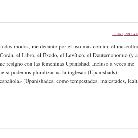
17 abril, 2012 a l
 todos modos, me decanto por el uso más común, el masculin
orán, el Libro, el Éxodo, el Levítico, el Deuternonomio (y a
 me resigno con las femeninas Upanishad. Incluso a veces me
ue si podemos pluralizar «a la inglesa» (Upanishads),
 española» (Upanishades, como tempestades, majestades, lealt