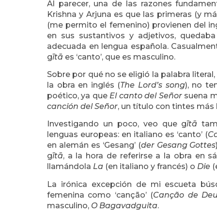
Al parecer, una de las razones fundamen
Krishna y Arjuna es que las primeras (y má
(me permito el femenino) provienen del in
en sus sustantivos y adjetivos, quedaba 
adecuada en lengua española. Casualment
g
ītā
es ‘canto’, que es masculino.
Sobre por qué no se eligió la palabra litera
la obra en inglés (
The Lord’s song
), no t
poético, ya que
El canto del Señor
suena m
canción del Señor
, un título con tintes más 
Investigando un poco, veo que g
ītā
tamb
lenguas europeas: en italiano es ‘canto’ (
Ca
en alemán es ‘Gesang’ (
der Gesang Gottes
g
ītā
, a la hora de referirse a la obra en 
llamándola
La
(en italiano y francés) o
Die
(
La irónica excepción de mi escueta bús
femenina como ‘canção’ (
Canção de Deu
masculino,
O Bagavadguita
.