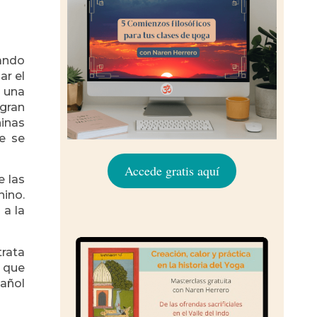
sando
ar el
s una
 gran
ninas
ue se
Accede gratis aquí
e las
nino.
 a la
trata
 que
pañol