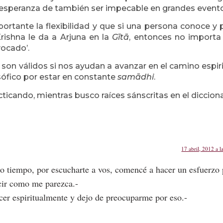
a esperanza de también ser impecable en grandes event
rtante la flexibilidad y que si una persona conoce y
rishna le da a Arjuna en la
Gītā
, entonces no importa 
vocado’.
 son válidos si nos ayudan a avanzar en el camino espiri
sófico por estar en constante
samādhi
.
ticando, mientras busco raíces sánscritas en el dicciona
17 abril, 2012 a l
o tiempo, por escucharte a vos, comencé a hacer un esfuerzo 
ecir como me parezca.-
cer espiritualmente y dejo de preocuparme por eso.-