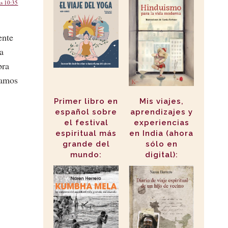
as 10:35
ente
a
bra
vamos
Primer libro en
Mis viajes,
español sobre
aprendizajes y
el festival
experiencias
espiritual más
en India (ahora
grande del
sólo en
mundo:
digital):