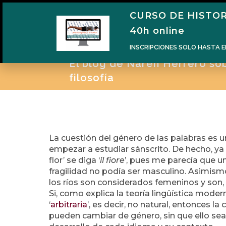
CURSO DE HISTOR
H
40h online
INSCRIPCIONES SOLO HASTA E
El blog de Naren Herrero sobr
filosofía
La cuestión del género de las palabras es
empezar a estudiar sánscrito. De hecho, ya
flor’ se diga ‘
il fiore
’, pues me parecía que un
fragilidad no podía ser masculino. Asimismo
los ríos son considerados femeninos y son,
Si, como explica la teoría lingüística modern
‘
arbitraria
’, es decir, no natural, entonces la
pueden cambiar de género, sin que ello sea 