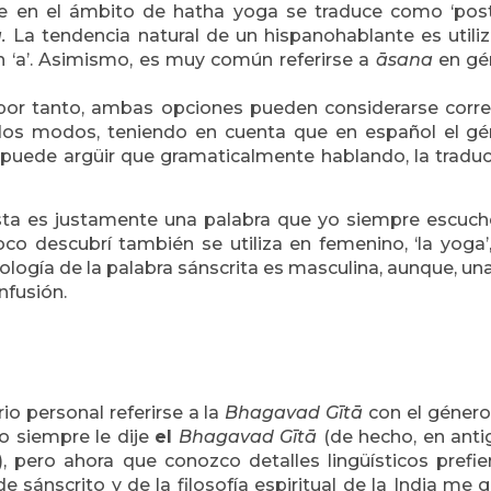
ue en el ámbito de hatha yoga se traduce como ‘post
a.
La tendencia natural de un hispanohablante es utiliz
n ‘a’. Asimismo, es muy común referirse a
āsana
en gé
por tanto, ambas opciones pueden considerarse corr
todos modos, teniendo en cuenta que en español el g
 puede argüir que gramaticalmente hablando, la tradu
sta es justamente una palabra que yo siempre escuch
co descubrí también se utiliza en femenino, ‘la yoga’
ología de la palabra sánscrita es masculina, aunque, un
nfusión.
io personal referirse a la
Bhagavad
Gītā
con el género
o siempre le dije
el
Bhagavad
Gītā
(de hecho, en ant
pero ahora que conozco detalles lingüísticos prefie
sánscrito y de la filosofía espiritual de la India me 