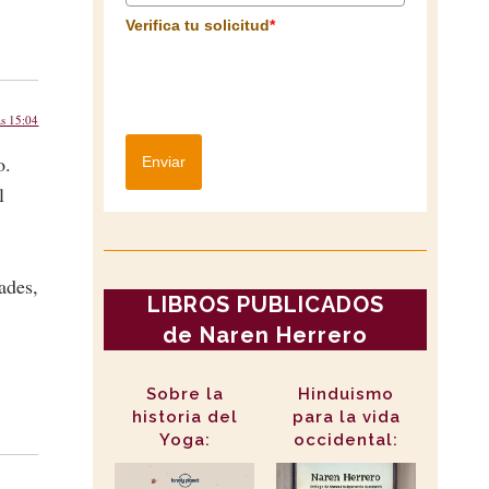
Verifica tu solicitud
*
as 15:04
o.
Enviar
l
ades,
LIBROS PUBLICADOS
de Naren Herrero
Sobre la
Hinduismo
historia del
para la vida
Yoga:
occidental: