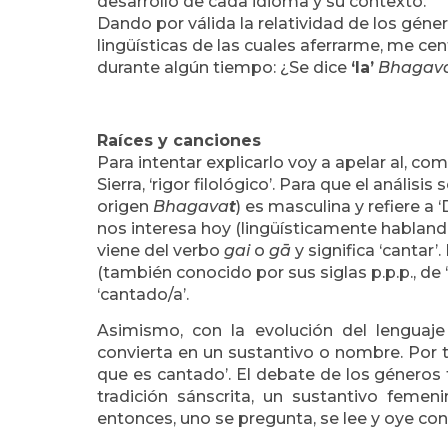
desarrollo de cada idioma y su contexto.
Dando por válida la relatividad de los géne
lingüísticas de las cuales aferrarme, me 
durante algún tiempo: ¿Se dice
‘la’
Bhagav
Raíces y canciones
Para intentar explicarlo voy a apelar al, co
Sierra, ‘rigor filológico’. Para que el análi
origen
Bhagava
t
) es masculina y refiere a 
nos interesa hoy (lingüísticamente habland
viene del verbo
gai
o
gā
y significa ‘cantar’
(también conocido por sus siglas p.p.p., de
‘cantado/a’.
Asimismo, con la evolución del lenguaje
convierta en un sustantivo o nombre. Por t
que es cantado’. El debate de los géneros 
tradición sánscrita, un sustantivo femeni
entonces, uno se pregunta, se lee y oye c