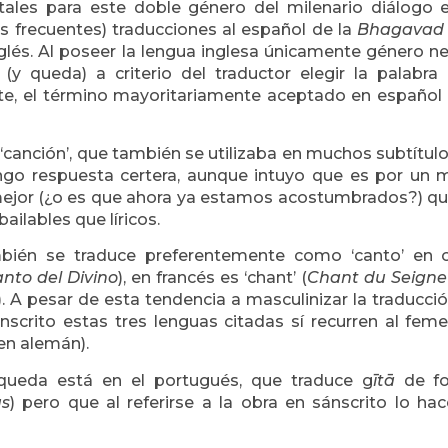
tales para este doble género del milenario diálogo 
s frecuentes) traducciones al español de la
Bhagavad
glés. Al poseer la lengua inglesa únicamente género n
(y queda) a criterio del traductor elegir la palabr
e, el término mayoritariamente aceptado en español 
l, ‘canción’, que también se utilizaba en muchos subtítul
engo respuesta certera, aunque intuyo que es por un 
ejor (¿o es que ahora ya estamos acostumbrados?) q
bailables que líricos.
ién se traduce preferentemente como ‘canto’ en o
nto del Divino
), en francés es ‘chant’ (
Chant du Seigne
). A pesar de esta tendencia a masculinizar la traducci
sánscrito estas tres lenguas citadas sí recurren al fem
en alemán).
queda está en el portugués, que traduce g
ītā
de f
s
) pero que al referirse a la obra en sánscrito lo ha