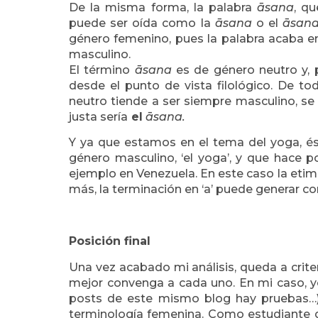
De la misma forma, la palabra
āsana
, q
puede ser oída como la
āsana
o el
āsan
género femenino, pues la palabra acaba e
masculino.
El término
āsana
es de género neutro y, 
desde el punto de vista filológico. De 
neutro tiende a ser siempre masculino, se
justa sería
el
āsana.
Y ya que estamos en el tema del yoga, é
género masculino, ‘el yoga’, y que hace po
ejemplo en Venezuela. En este caso la etim
más, la terminación en ‘a’ puede generar co
Posición final
Una vez acabado mi análisis, queda a criter
mejor convenga a cada uno. En mi caso, y
posts de este mismo blog hay pruebas…), 
terminología femenina. Como estudiante de 