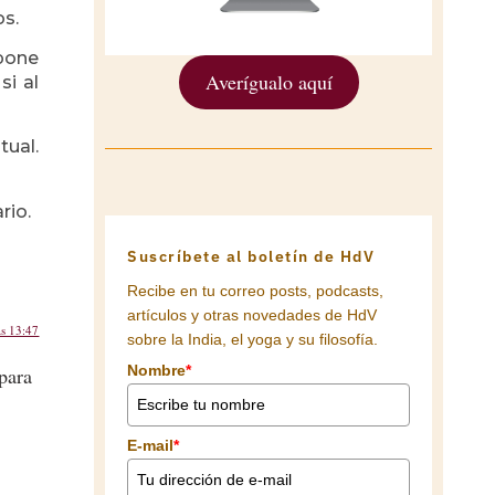
os.
 pone
Averígualo aquí
si al
tual.
rio.
Suscríbete al boletín de HdV
Recibe en tu correo posts, podcasts,
artículos y otras novedades de HdV
as 13:47
sobre la India, el yoga y su filosofía.
Nombre
*
para
E-mail
*