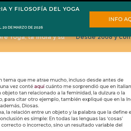
IA Y FILOSOFÍA DEL YOGA
ome
Narén Herrero
Blog
Cursos
E
INFO A
L 20 DE MARZO DE 2026
e Yoga, la India y su
Desde 2008 y con
 un tema que me atrae mucho, incluso desde antes de
 una vez conté
aquí
cuánto me sorprendió que en italian
 objeto tan relacionado a la feminidad, la dulzura o la
, para citar otro ejemplo, también expliqué que en la In
 además, Diosas.
a, la relación entre un objeto y la palabra que la define 
 conclusión es simple: En todas las lenguas las ‘cosas’
correcto o incorrecto, sino un resultado variable del