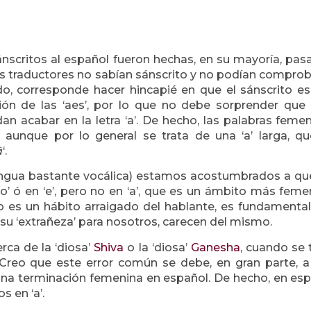
ánscritos al español fueron hechas, en su mayoría, pa
os traductores no sabían sánscrito y no podían comprob
do, corresponde hacer hincapié en que el sánscrito e
ión de las ‘aes’, por lo que no debe sorprender que
n acabar en la letra ‘a’. De hecho, las palabras feme
 aunque por lo general se trata de una ‘a’ larga, q
ā
‘.
lengua bastante vocálica) estamos acostumbrados a qu
’ ó en ‘e’, pero no en ‘a’, que es un ámbito más feme
 es un hábito arraigado del hablante, es fundamental
 su ‘extrañeza’ para nosotros, carecen del mismo.
rca de la ‘diosa’
Shiva
o la ‘diosa’
Ganesha
, cuando se 
reo que este error común se debe, en gran parte, a
 una terminación femenina en español. De hecho, en es
 en ‘a’.